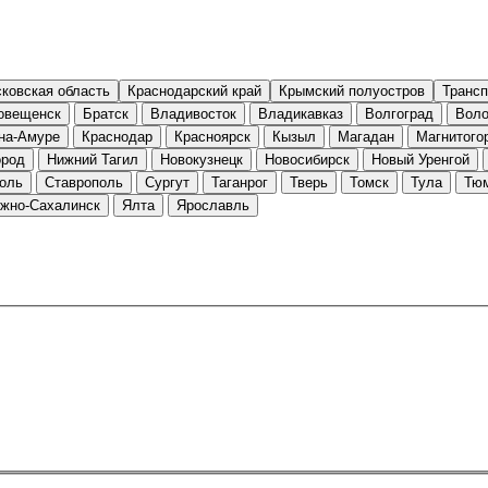
ковская область
Краснодарский край
Крымский полуостров
Трансп
овещенск
Братск
Владивосток
Владикавказ
Волгоград
Воло
на-Амуре
Краснодар
Красноярск
Кызыл
Магадан
Магнитого
ород
Нижний Тагил
Новокузнецк
Новосибирск
Новый Уренгой
оль
Ставрополь
Сургут
Таганрог
Тверь
Томск
Тула
Тю
жно-Сахалинск
Ялта
Ярославль