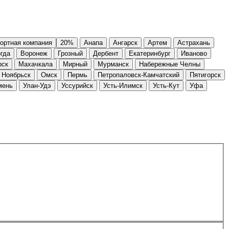
ортная компания
20%
Анапа
Ангарск
Артем
Астрахань
гда
Воронеж
Грозный
Дербент
Екатеринбург
Иваново
рск
Махачкала
Мирный
Мурманск
Набережные Челны
Ноябрьск
Омск
Пермь
Петропаловск-Камчатский
Пятигорск
мень
Улан-Удэ
Уссурийск
Усть-Илимск
Усть-Кут
Уфа