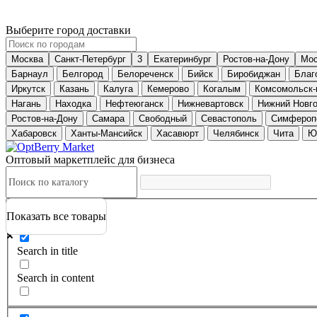
Выберите город доставки
Москва
Санкт-Петербург
3
Екатеринбург
Ростов-на-Дону
Мос
Барнаул
Белгород
Белореченск
Бийск
Биробиджан
Благ
Иркутск
Казань
Калуга
Кемерово
Когалым
Комсомольск-
Нагань
Находка
Нефтеюганск
Нижневартовск
Нижний Новг
Ростов-на-Дону
Самара
Свободный
Севастополь
Симфероп
Хабаровск
Ханты-Мансийск
Хасавюрт
Челябинск
Чита
Ю
Оптовый маркетплейс для бизнеса
Показать все товары
Exact matches only
Search in title
Search in content